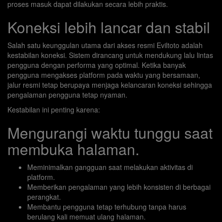
proses masuk dapat dilakukan secara lebih praktis.
Koneksi lebih lancar dan stabil
Salah satu keunggulan utama dari akses resmi Eviltoto adalah
kestabilan koneksi. Sistem dirancang untuk mendukung lalu lintas
pengguna dengan performa yang optimal. Ketika banyak
pengguna mengakses platform pada waktu yang bersamaan,
jalur resmi tetap berupaya menjaga kelancaran koneksi sehingga
pengalaman pengguna tetap nyaman.
Kestabilan ini penting karena:
Mengurangi waktu tunggu saat
membuka halaman.
Meminimalkan gangguan saat melakukan aktivitas di
platform.
Memberikan pengalaman yang lebih konsisten di berbagai
perangkat.
Membantu pengguna tetap terhubung tanpa harus
berulang kali memuat ulang halaman.