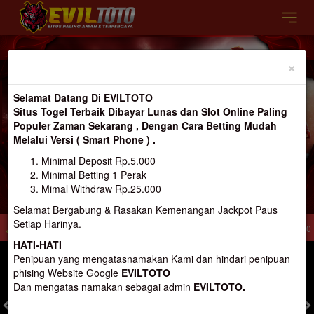
Previous
Nex
×
Selamat Datang Di EVILTOTO
Situs Togel Terbaik Dibayar Lunas dan Slot Online Paling
Populer Zaman Sekarang , Dengan Cara Betting Mudah
Melalui Versi ( Smart Phone ) .
Minimal Deposit Rp.5.000
Minimal Betting 1 Perak
Mimal Withdraw Rp.25.000
Selamat Bergabung & Rasakan Kemenangan Jackpot Paus
Setiap Harinya.
Selamat Datang Di Situs Judi Slot Online Terbaik Resmi dan Terpercaya 100%
HATI-HATI
MASUK
DAFTAR
Penipuan yang mengatasnamakan Kami dan hindari penipuan
phising Website Google
EVILTOTO
Dan mengatas namakan sebagai admin
EVILTOTO.