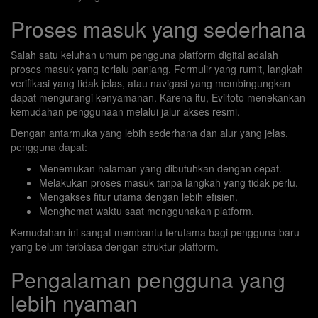
Proses masuk yang sederhana
Salah satu keluhan umum pengguna platform digital adalah
proses masuk yang terlalu panjang. Formulir yang rumit, langkah
verifikasi yang tidak jelas, atau navigasi yang membingungkan
dapat mengurangi kenyamanan. Karena itu, Eviltoto menekankan
kemudahan penggunaan melalui jalur akses resmi.
Dengan antarmuka yang lebih sederhana dan alur yang jelas,
pengguna dapat:
Menemukan halaman yang dibutuhkan dengan cepat.
Melakukan proses masuk tanpa langkah yang tidak perlu.
Mengakses fitur utama dengan lebih efisien.
Menghemat waktu saat menggunakan platform.
Kemudahan ini sangat membantu terutama bagi pengguna baru
yang belum terbiasa dengan struktur platform.
Pengalaman pengguna yang
lebih nyaman